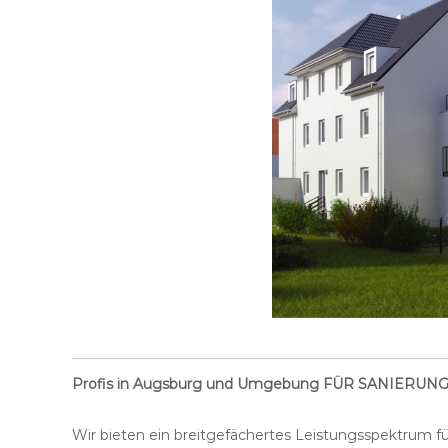
H
d
A
l
t
b
a
u
s
a
n
i
e
r
u
n
g
Profis in Augsburg und Umgebung FÜR SANIER
Wir bieten ein breitgefächertes Leistungsspektrum 